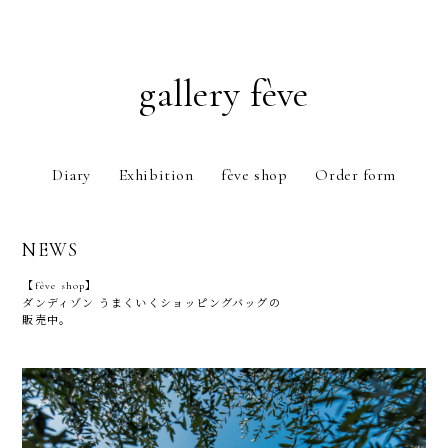
gallery fève
Diary
Exhibition
fève shop
Order form
NEWS
fève shop
ダンディゾン うまくいくショッピングバッグの
販売中。