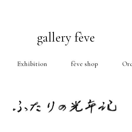
gallery fève
Exhibition
fève shop
Ord
Just another WordPress weblog