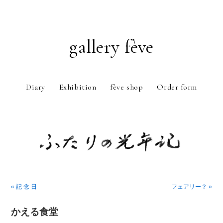
gallery fève
Diary
Exhibition
fève shop
Order form
Just another WordPress weblog
« 記 念 日
フェアリー？ »
かえる食堂