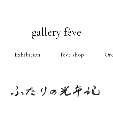
gallery fève
Exhibition
fève shop
Ord
Just another WordPress weblog