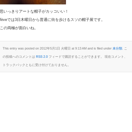
思いっきりアートな帽子がカッコいい！
fèveでは3日木曜日から普通に街を歩けるスソの帽子展です。
この両極が面白いね。
This entry was posted on 2012年5月1日 火曜日 at 9:13 AM and is filed under
未分類
. こ
の投稿へのコメントは
RSS 2.0
フィードで購読することができます。 現在コメント、
トラックバックともに受け付けておりません。