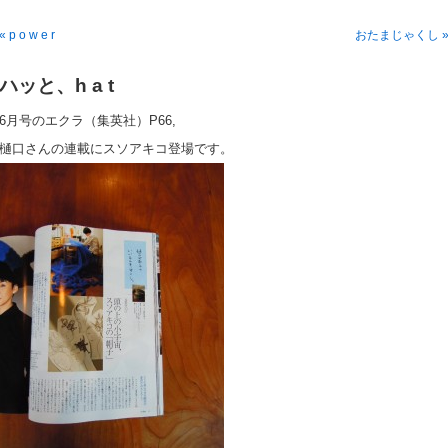
« p o w e r
おたまじゃくし 
ハッと、h a t
6月号のエクラ（集英社）P66,
樋口さんの連載にスソアキコ登場です。