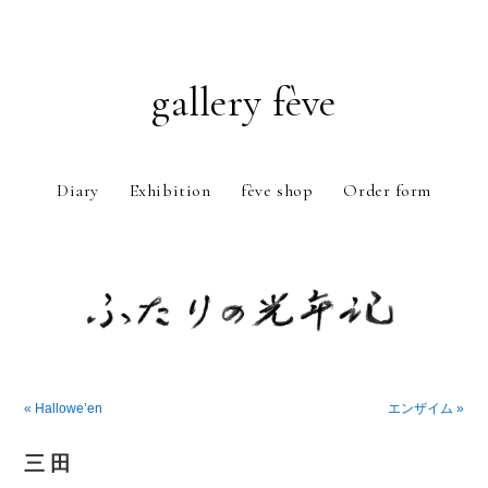
gallery fève
Diary
Exhibition
fève shop
Order form
Just another WordPress weblog
« Hallowe’en
エンザイム »
三 田