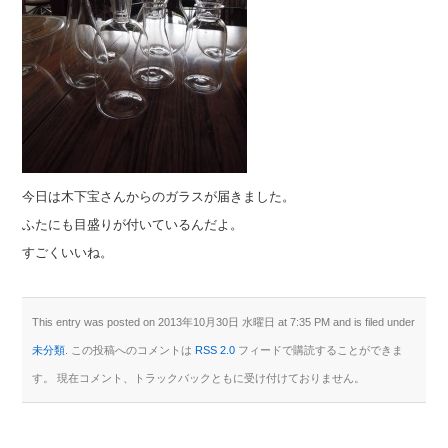
今日は木下宝さんからのガラスが届きました。
ふたにも目盛りが付いているんだよ。
すごくいいね。
This entry was posted on 2013年10月30日 水曜日 at 7:35 PM and is filed under
未分類
. この投稿へのコメントは
RSS 2.0
フィードで購読することができま
す。 現在コメント、トラックバックともに受け付けておりません。