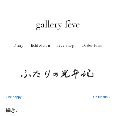
gallery fève
Diary
Exhibition
fève shop
Order form
Just another WordPress weblog
« be happy！
fun fun fun »
続き。