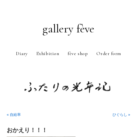
gallery fève
Diary
Exhibition
fève shop
Order form
Just another WordPress weblog
« 自給率
ひぐらし »
おかえり！！！