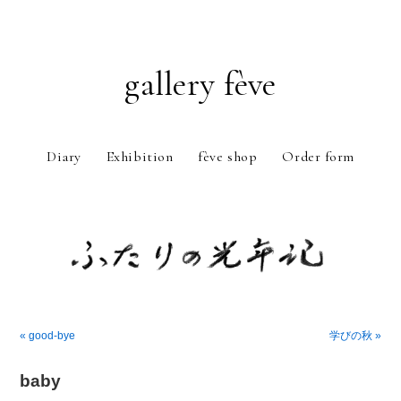
gallery fève
Diary
Exhibition
fève shop
Order form
Just another WordPress weblog
« good-bye
学びの秋 »
baby