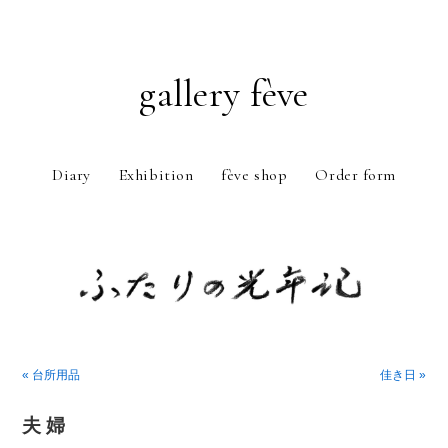
gallery fève
Diary
Exhibition
fève shop
Order form
Just another WordPress weblog
« 台所用品
佳き日 »
夫 婦