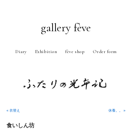
gallery fève
Diary
Exhibition
fève shop
Order form
Just another WordPress weblog
« 衣替え
休養。。 »
食いしん坊