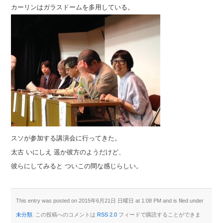
カーリンはガラスドームを多用している。
スソが参加する講演会に行ってきた。
太古 いにしえ 遥か彼方のようだけど、
彼らにしてみると ついこの間な感じらしい。
This entry was posted on 2015年6月21日 日曜日 at 1:08 PM and is filed under
未分類
. この投稿へのコメントは
RSS 2.0
フィードで購読することができま