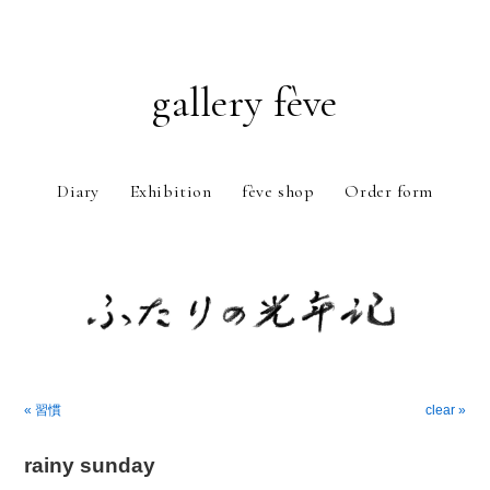
gallery fève
Diary
Exhibition
fève shop
Order form
Just another WordPress weblog
« 習慣
clear »
rainy sunday