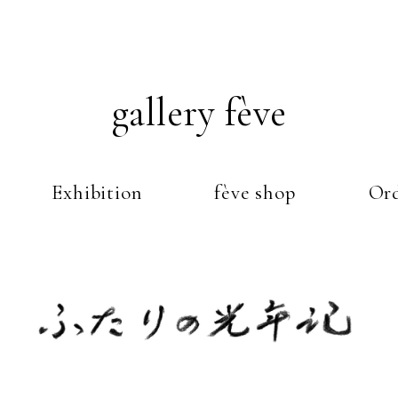
gallery fève
Exhibition
fève shop
Ord
Just another WordPress weblog