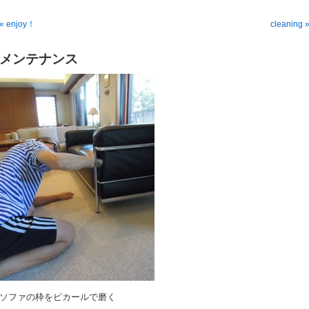
« enjoy！
cleaning 
メンテナンス
ソファの枠をピカールで磨く