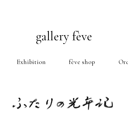
gallery fève
Exhibition
fève shop
Ord
Just another WordPress weblog