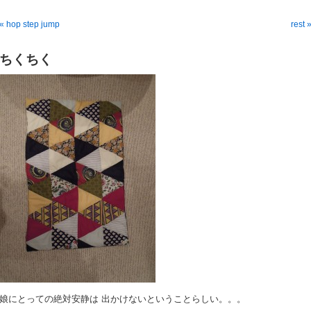
« hop step jump
rest 
ちくちく
娘にとっての絶対安静は 出かけないということらしい。。。