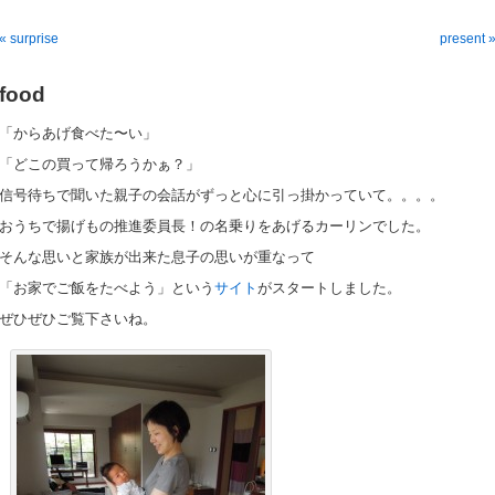
« surprise
present 
food
「からあげ食べた〜い」
「どこの買って帰ろうかぁ？」
信号待ちで聞いた親子の会話がずっと心に引っ掛かっていて。。。。
おうちで揚げもの推進委員長！の名乗りをあげるカーリンでした。
そんな思いと家族が出来た息子の思いが重なって
「お家でご飯をたべよう」という
サイト
がスタートしました。
ぜひぜひご覧下さいね。