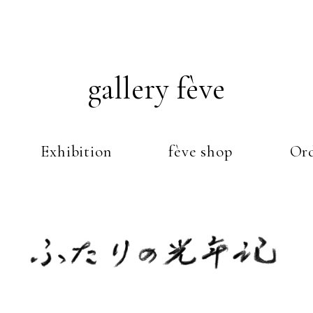
gallery fève
Exhibition
fève shop
Ord
Just another WordPress weblog