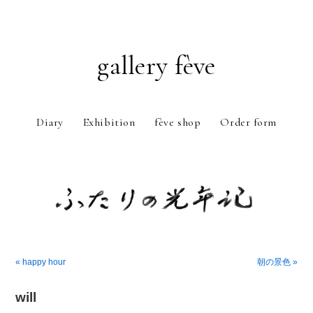
gallery fève
Diary
Exhibition
fève shop
Order form
Just another WordPress weblog
« happy hour
朝の景色 »
will