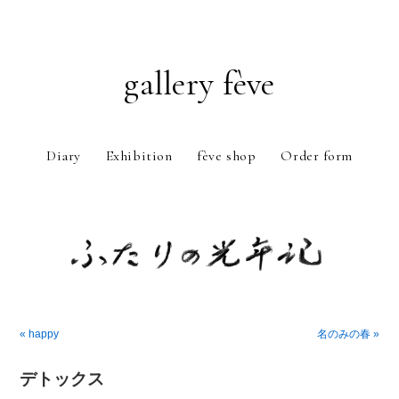
gallery fève
Diary
Exhibition
fève shop
Order form
Just another WordPress weblog
« happy
名のみの春 »
デトックス