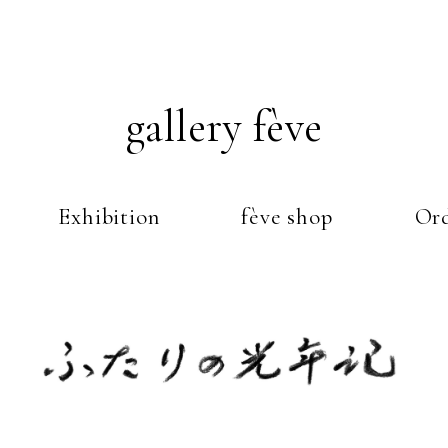
gallery fève
Exhibition
fève shop
Ord
Just another WordPress weblog