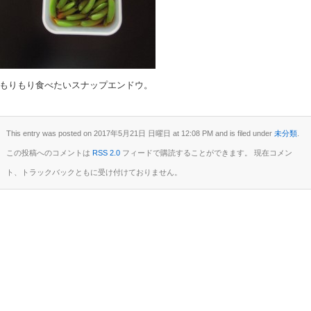
もりもり食べたいスナップエンドウ。
This entry was posted on 2017年5月21日 日曜日 at 12:08 PM and is filed under
未分類
.
この投稿へのコメントは
RSS 2.0
フィードで購読することができます。 現在コメン
ト、トラックバックともに受け付けておりません。