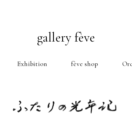
gallery fève
Exhibition
fève shop
Ord
Just another WordPress weblog