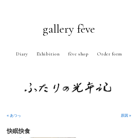
gallery fève
Diary
Exhibition
fève shop
Order form
Just another WordPress weblog
« あつっ
原因 »
快眠快食