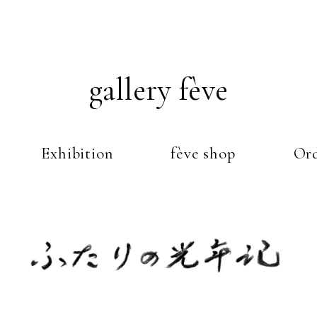
gallery fève
Exhibition
fève shop
Ord
Just another WordPress weblog