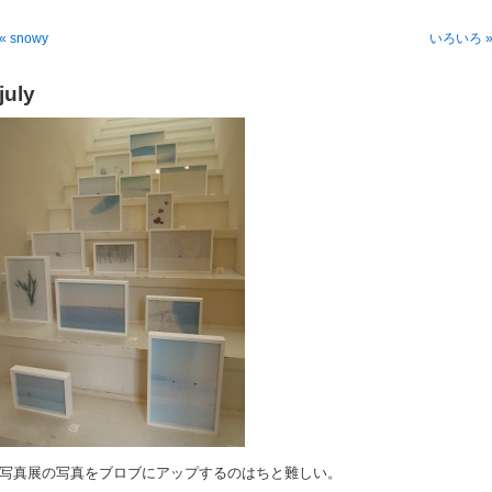
« snowy
いろいろ 
july
写真展の写真をブロブにアップするのはちと難しい。