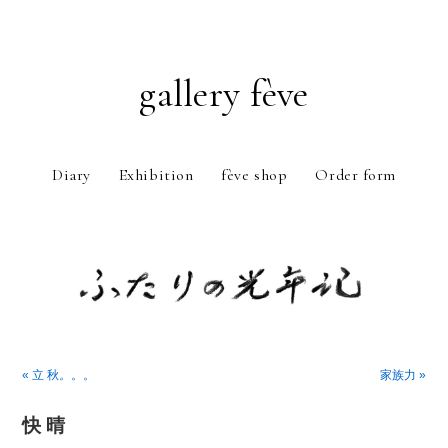
gallery fève
Diary
Exhibition
fève shop
Order form
Just another WordPress weblog
« 立 秋。。。
家族力 »
快 晴