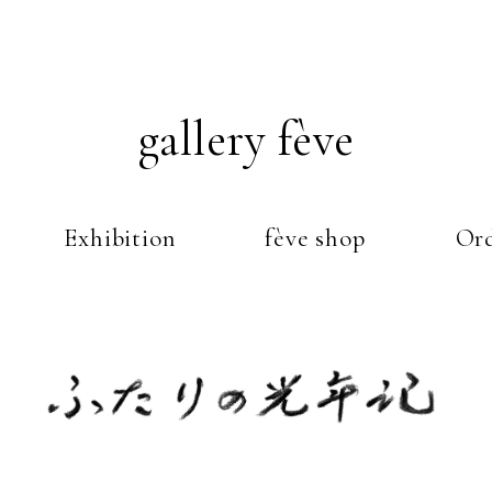
gallery fève
Exhibition
fève shop
Ord
Just another WordPress weblog