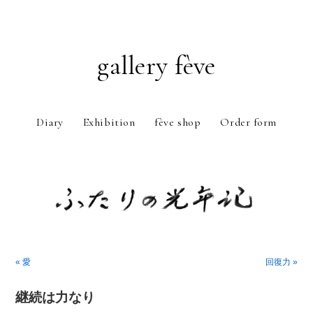
gallery fève
Diary
Exhibition
fève shop
Order form
Just another WordPress weblog
« 愛
回復力 »
継続は力なり