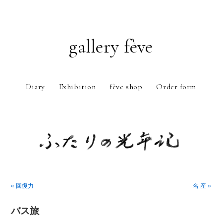
gallery fève
Diary
Exhibition
fève shop
Order form
Just another WordPress weblog
« 回復力
名 産 »
バス旅