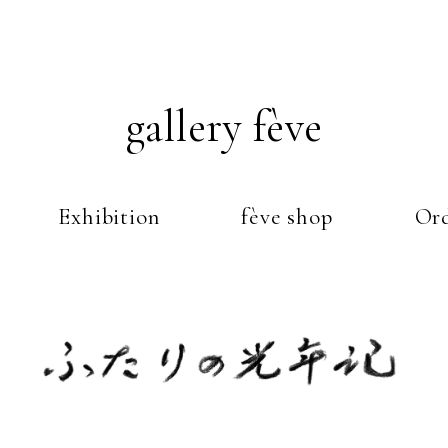
gallery fève
Exhibition
fève shop
Ord
Just another WordPress weblog