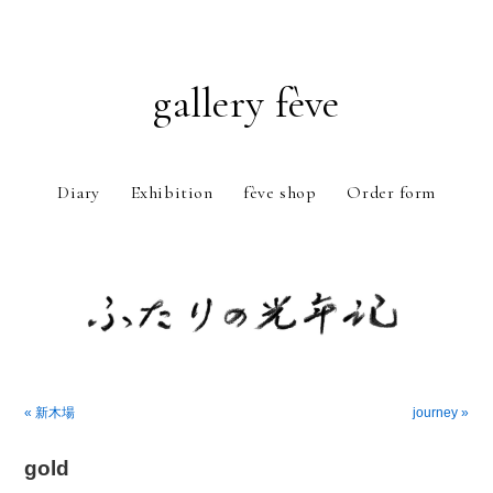
gallery fève
Diary
Exhibition
fève shop
Order form
Just another WordPress weblog
« 新木場
journey »
gold