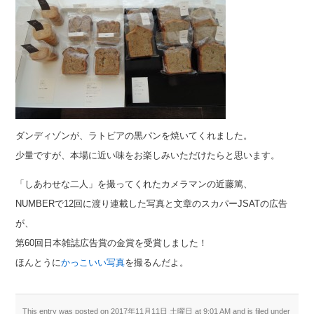
ダンディゾンが、ラトビアの黒パンを焼いてくれました。
少量ですが、本場に近い味をお楽しみいただけたらと思います。
「しあわせな二人」を撮ってくれたカメラマンの近藤篤、
NUMBERで12回に渡り連載した写真と文章のスカパーJSATの広告
が、
第60回日本雑誌広告賞の金賞を受賞しました！
ほんとうに
かっこいい写真
を撮るんだよ。
This entry was posted on 2017年11月11日 土曜日 at 9:01 AM and is filed under