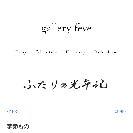
gallery fève
Diary
Exhibition
fève shop
Order form
Just another WordPress weblog
« hello
読 書 »
季節もの