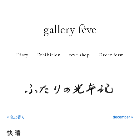
gallery fève
Diary
Exhibition
fève shop
Order form
Just another WordPress weblog
« 色と香り
december »
快 晴