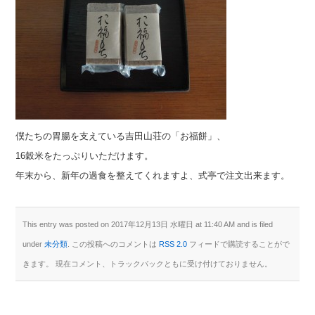
僕たちの胃腸を支えている吉田山荘の「お福餅」、
16穀米をたっぷりいただけます。
年末から、新年の過食を整えてくれますよ、式亭で注文出来ます。
This entry was posted on 2017年12月13日 水曜日 at 11:40 AM and is filed
under
未分類
. この投稿へのコメントは
RSS 2.0
フィードで購読することがで
きます。 現在コメント、トラックバックともに受け付けておりません。