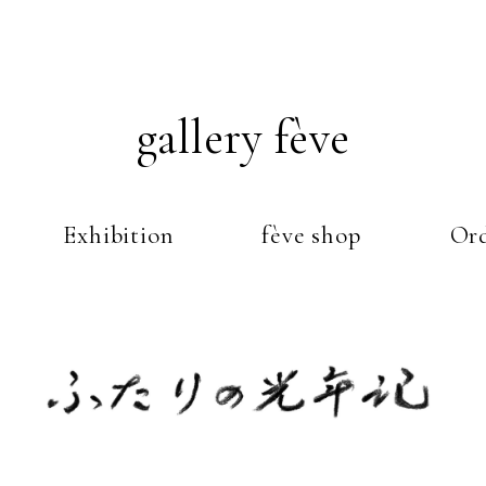
gallery fève
Exhibition
fève shop
Ord
Just another WordPress weblog