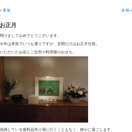
« 通 販
休 暇 
お正月
明けましておめでとうございます。
今年は本気でいつも通りですが、玄関だけはお正月仕様。
いただいたお花とご近所小料理屋のおせち。
混雑している食料品売り場に行くこともなく、静かに過ごします。