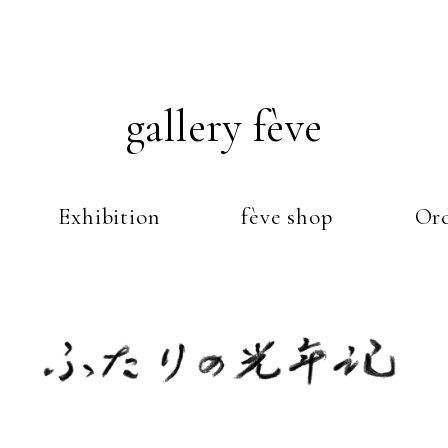
gallery fève
Exhibition
fève shop
Ord
Just another WordPress weblog