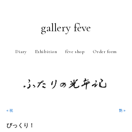
gallery fève
Diary
Exhibition
fève shop
Order form
Just another WordPress weblog
« 祝
艶 »
びっくり！