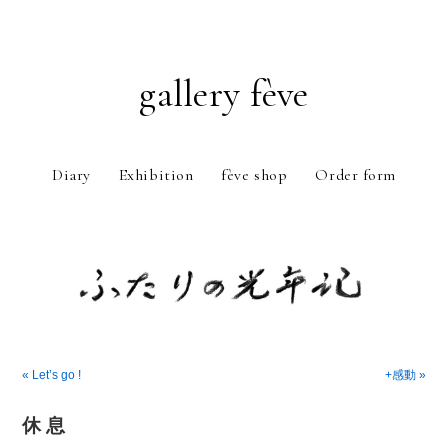
gallery fève
Diary
Exhibition
fève shop
Order form
Just another WordPress weblog
« Let’s go !
+感動 »
休 息