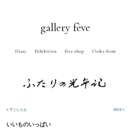
gallery fève
Diary
Exhibition
fève shop
Order form
Just another WordPress weblog
« 下ごしらえ
NO.6 »
いいものいっぱい