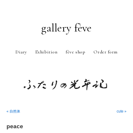
gallery fève
Diary
Exhibition
fève shop
Order form
Just another WordPress weblog
« 自然体
cute »
peace