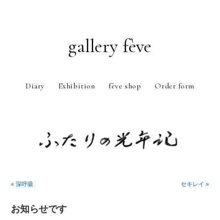
gallery fève
Diary
Exhibition
fève shop
Order form
Just another WordPress weblog
« 深呼吸
セキレイ »
お知らせです