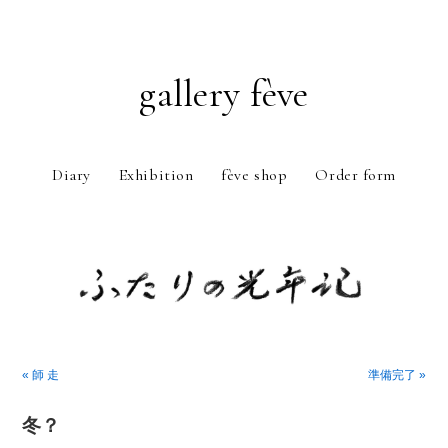
gallery fève
Diary
Exhibition
fève shop
Order form
Just another WordPress weblog
« 師 走
準備完了 »
冬？