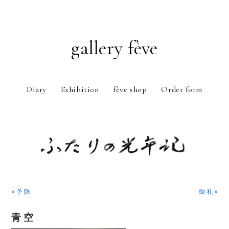
gallery fève
Diary
Exhibition
fève shop
Order form
Just another WordPress weblog
« 予 防
御 礼 »
青 空