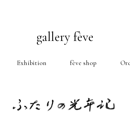
gallery fève
Exhibition
fève shop
Ord
Just another WordPress weblog