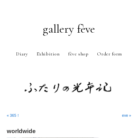
gallery fève
Diary
Exhibition
fève shop
Order form
Just another WordPress weblog
« 365！
eve »
worldwide