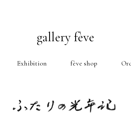
gallery fève
Exhibition
fève shop
Ord
Just another WordPress weblog