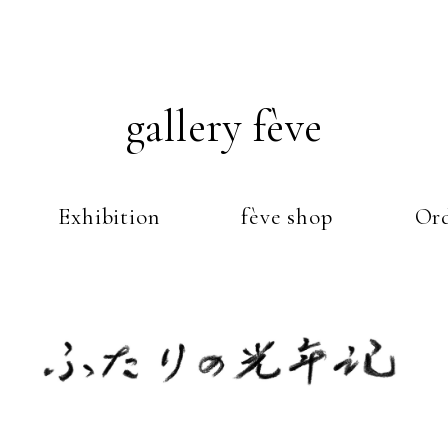
gallery fève
Exhibition
fève shop
Ord
Just another WordPress weblog