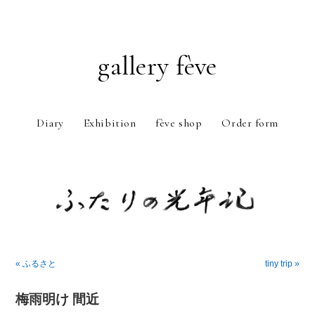
gallery fève
Diary
Exhibition
fève shop
Order form
Just another WordPress weblog
« ふるさと
tiny trip »
梅雨明け 間近