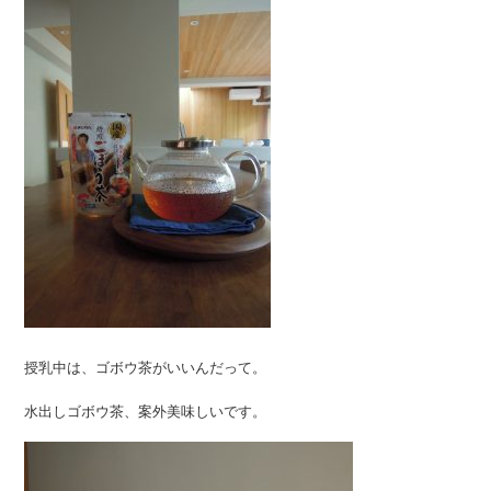
授乳中は、ゴボウ茶がいいんだって。
水出しゴボウ茶、案外美味しいです。