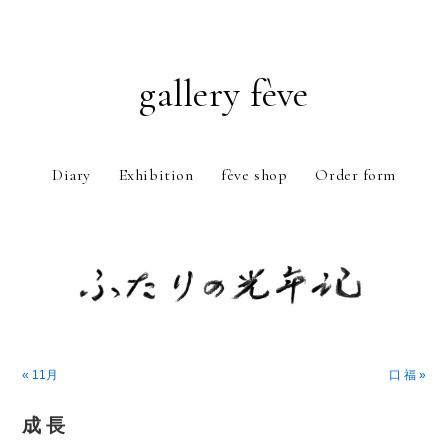
gallery fève
Diary
Exhibition
fève shop
Order form
Just another WordPress weblog
« 11月
口 福 »
成 長