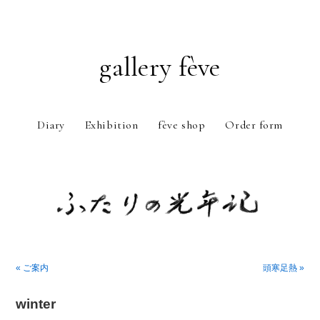
gallery fève
Diary
Exhibition
fève shop
Order form
Just another WordPress weblog
« ご案内
頭寒足熱 »
winter