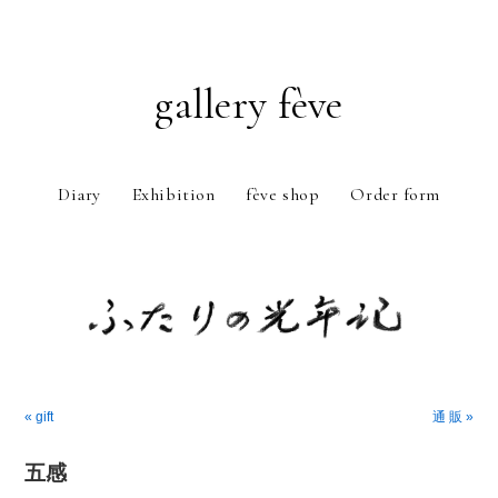
gallery fève
Diary
Exhibition
fève shop
Order form
Just another WordPress weblog
« gift
通 販 »
五感