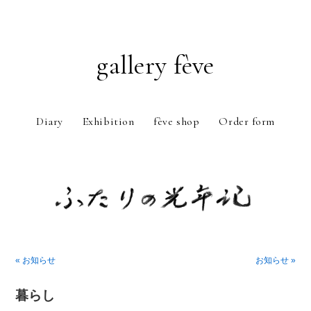
gallery fève
Diary
Exhibition
fève shop
Order form
Just another WordPress weblog
« お知らせ
お知らせ »
暮らし