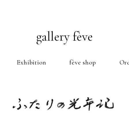
gallery fève
Exhibition
fève shop
Ord
Just another WordPress weblog