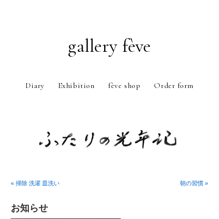
gallery fève
Diary
Exhibition
fève shop
Order form
Just another WordPress weblog
« 掃除 洗濯 皿洗い
朝の習慣 »
お知らせ