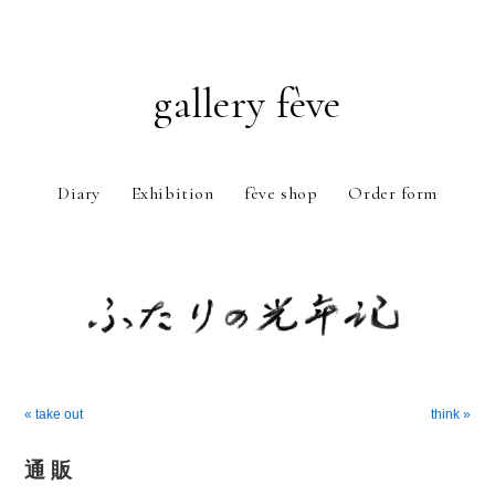
gallery fève
Diary
Exhibition
fève shop
Order form
Just another WordPress weblog
« take out
think »
通 販